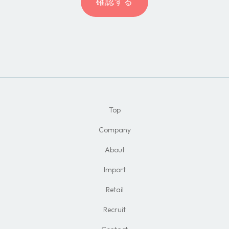
確認する
Top
Company
About
Import
Retail
Recruit