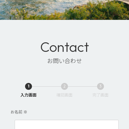
Contact
お問い合わせ
1
2
3
現
現
現
入力画面
確認画面
完了画面
在
在
在
表
表
表
お名前
※
示
示
示
さ
さ
さ
れ
れ
れ