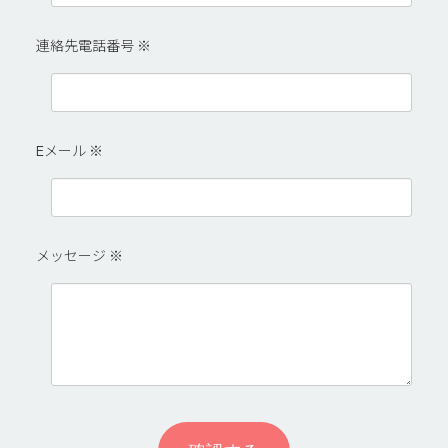
て
て
て
い
い
い
連絡先電話番号
※
る
る
る
画
画
画
面
面
面
で
で
で
Eメール
※
す。
す。
す。
メッセージ
※